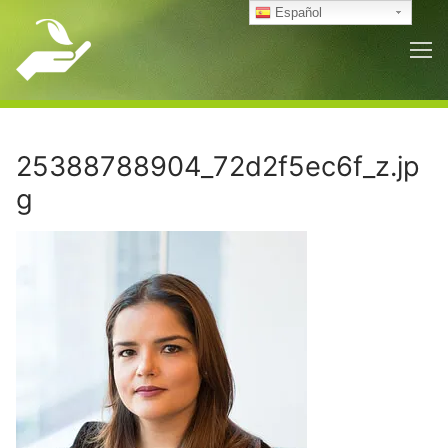
Ir
Español
al
contenido
25388788904_72d2f5ec6f_z.jp
g