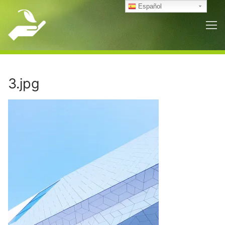
Ir
Español
al
contenido
3.jpg