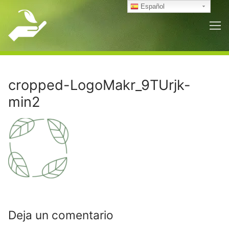
Ir
Español
al
contenido
cropped-LogoMakr_9TUrjk-
min2
Deja un comentario