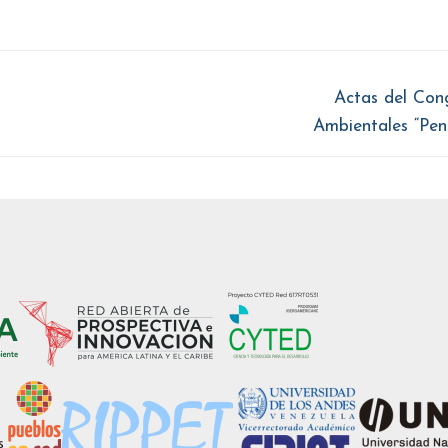
Entrada
Actas del Cong
siguiente:
Ambientales “Pen