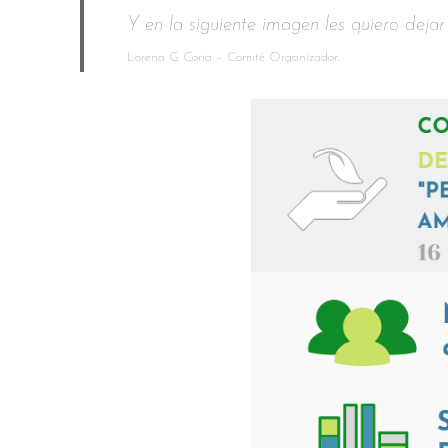
Y en la siguiente imagen les quiero deja
Lorena G Coria – Comité Organizador.