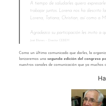
A tiempo de saludarles quiero expresarl
trabajar juntos. Lorena nos ha descrito 
Lorena, Tatiana, Christian, así como a M
Agradezco su participación les invito a
José Blanes – Director CEBEM
Como un último comunicado que darles, la organiz
lanzaremos una
segunda edición del congreso 
nuestros canales de comunicación que ya muchos 
Ha