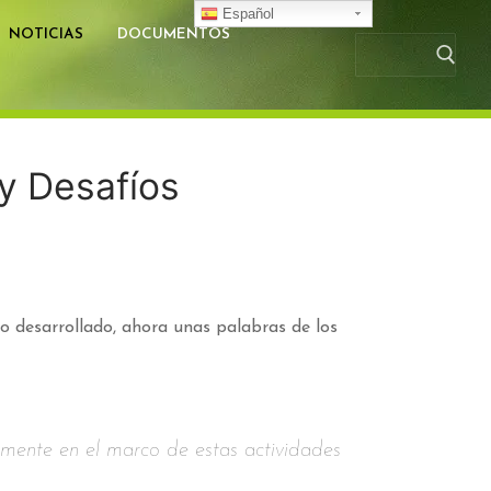
Español
NOTICIAS
DOCUMENTOS
Busc
 y Desafíos
o desarrollado, ahora unas palabras de los
amente en el marco de estas actividades