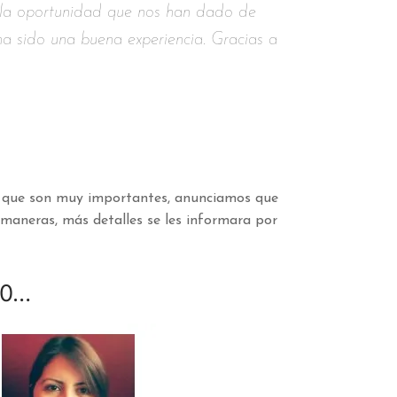
o la oportunidad que nos han dado de
ha sido una buena experiencia. Gracias a
as que son muy importantes, anunciamos que
 maneras, más detalles se les informara por
20…