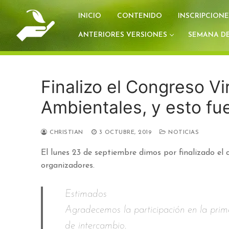
Ir
INICIO
CONTENIDO
INSCRIPCIONE
al
contenido
ANTERIORES VERSIONES
SEMANA DE
Finalizo el Congreso Vi
Ambientales, y esto fu
CHRISTIAN
3 OCTUBRE, 2019
NOTICIAS
El lunes 23 de septiembre dimos por finalizado el 
organizadores.
Estimados
Agradecemos la participación en la prim
de intercambio.