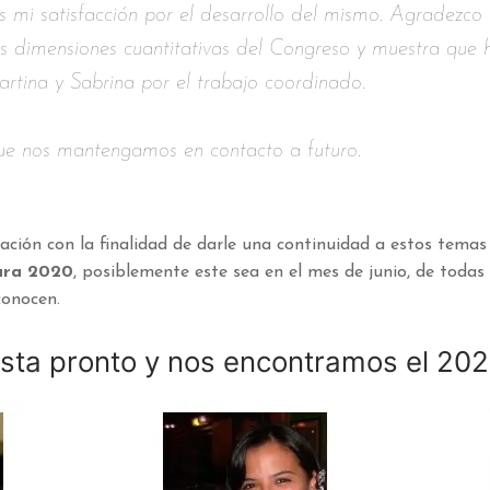
es mi satisfacción por el desarrollo del mismo. Agradezc
las dimensiones cuantitativas del Congreso y muestra que 
artina y Sabrina por el trabajo coordinado.
 que nos mantengamos en contacto a futuro.
ación con la finalidad de darle una continuidad a estos tem
para 2020
, posiblemente este sea en el mes de junio, de todas
conocen.
sta pronto y nos encontramos el 20