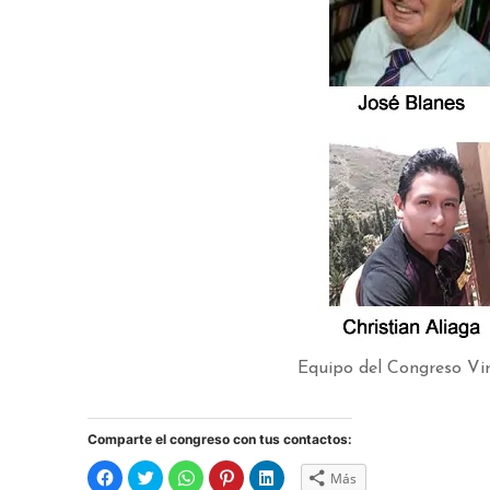
Equipo del Congreso Vir
Comparte el congreso con tus contactos:
Haz
Haz
Haz
Haz
Haz
Más
clic
clic
clic
clic
clic