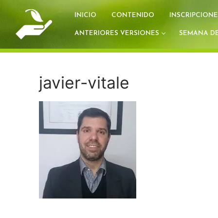
Ir
INICIO
CONTENIDO
INSCRIPCIONE
al
contenido
ANTERIORES VERSIONES
SEMANA DE
javier-vitale