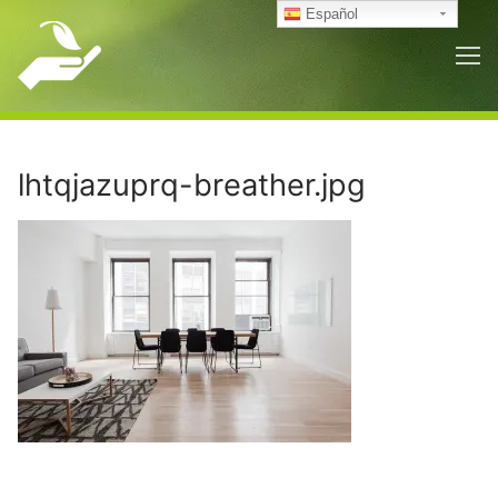
Ir
Español
al
contenido
lhtqjazuprq-breather.jpg