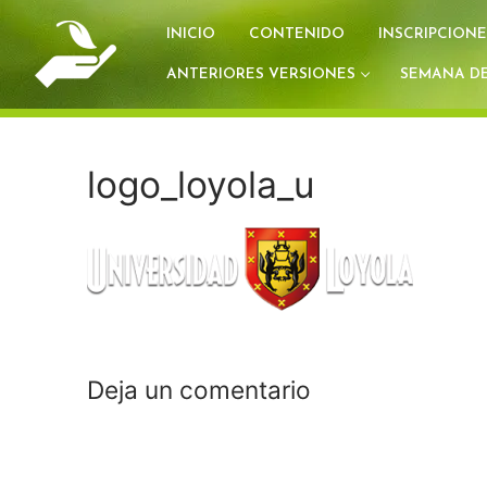
Ir
INICIO
CONTENIDO
INSCRIPCIONE
al
contenido
ANTERIORES VERSIONES
SEMANA DE
logo_loyola_u
Deja un comentario