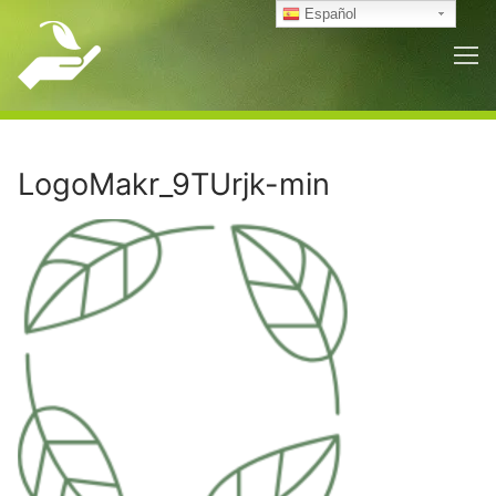
Ir
Español
al
contenido
LogoMakr_9TUrjk-min