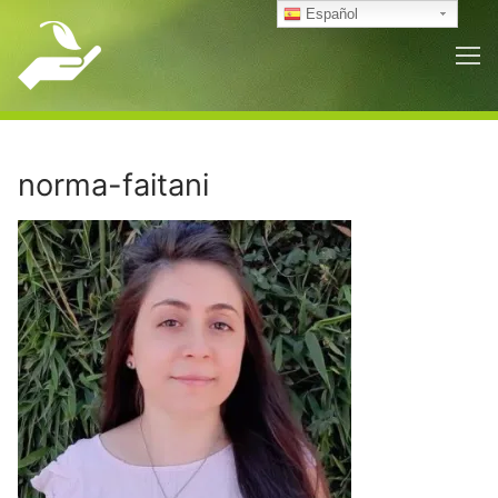
Ir
Español
al
contenido
norma-faitani