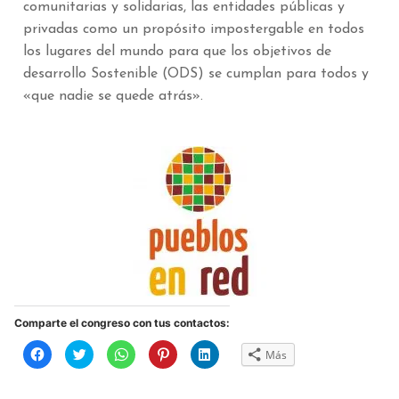
comunitarias y solidarias, las entidades públicas y
privadas como un propósito impostergable en todos
los lugares del mundo para que los objetivos de
desarrollo Sostenible (ODS) se cumplan para todos y
«que nadie se quede atrás».
Comparte el congreso con tus contactos:
Haz
Haz
Haz
Haz
Haz
Más
clic
clic
clic
clic
clic
para
para
para
para
para
compartir
compartir
compartir
compartir
compartir
en
en
en
en
en