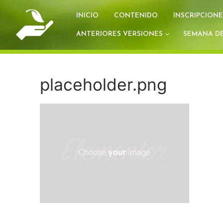
Ir
INICIO
CONTENIDO
INSCRIPCIONE
al
contenido
ANTERIORES VERSIONES
SEMANA DE
placeholder.png