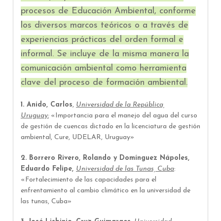
procesos de Educación Ambiental, conforme
los diversos marcos teóricos o a través de
experiencias prácticas del orden formal e
informal. Se incluye de la misma manera la
comunicación ambiental como herramienta
clave del proceso de formación ambiental.
1.
Anido, Carlos
,
Universidad de la República,
Uruguay:
«Importancia para el manejo del agua del curso
de gestión de cuencas dictado en la licenciatura de gestión
ambiental, Cure, UDELAR, Uruguay»
2. Borrero Rivero, Rolando y Domínguez Nápoles,
Eduardo Felipe,
Universidad de las Tunas, Cuba
:
«
Fortalecimiento de las capacidades para el
enfrentamiento al cambio climático en la universidad de
las tunas, Cuba»