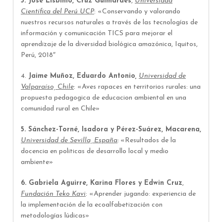
3.
José Lisbinio, Cruz Guimaraes
,
Universidad
Científica del Perú UCP
: «
Conservando y valorando
nuestros recursos naturales a través de las tecnologías de
información y comunicación TICS para mejorar el
aprendizaje de la diversidad biológica amazónica, Iquitos,
Perú, 2018″
4.
Jaime Muñoz, Eduardo Antonio
,
Universidad de
Valparaíso, Chile
: «Aves rapaces en territorios rurales: una
propuesta pedagogica de educacion ambiental en una
comunidad rural en Chile»
5. Sánchez-Torné, Isadora y Pérez-Suárez, Macarena,
Universidad de Sevilla, España
:
«Resultados de la
docencia en politicas de desarrollo local y medio
ambiente»
6. Gabriela Aguirre, Karina Flores y Edwin Cruz
,
Fundación Teko Kavi
: «Aprender jugando: experiencia de
la implementación de la ecoalfabetización con
metodologías lúdicas»