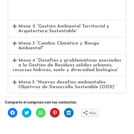
Mesa 2 “Gestión Ambiental Territorial y
Arquitectura Sustentable”
Mesa 3 “Cambio Climático y Riesgo
Ambiental"
Mesa 4 “Desafíos y problemáticas asociados
a la Gestión de Residuos sólidos urbanos,
recursos hídricos, suelo y diversidad biológica”
Mesa 5 “Nuevos desafíos ambientales:
Objetivos de Desarrollo Sostenible (ODS)”
Comparte el congreso con tus contactos:
Haz
Haz
Haz
Haz
Haz
Más
clic
clic
clic
clic
clic
para
para
para
para
para
compartir
compartir
compartir
compartir
compartir
en
en
en
en
en
Facebook
Twitter
WhatsApp
Pinterest
LinkedIn
(Se
(Se
(Se
(Se
(Se