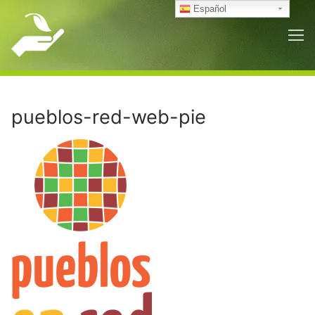
Ir
Español
al
contenido
pueblos-red-web-pie