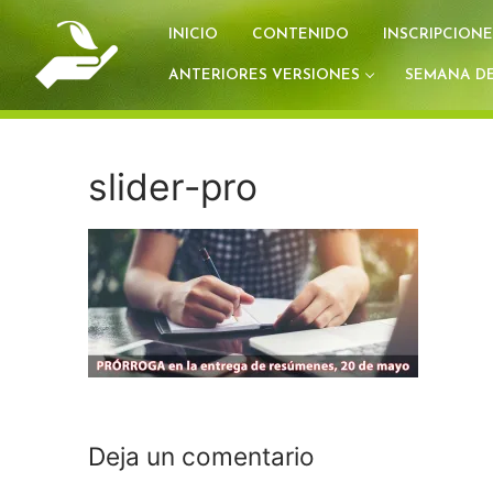
Ir
INICIO
CONTENIDO
INSCRIPCIONE
al
contenido
ANTERIORES VERSIONES
SEMANA DE
slider-pro
Deja un comentario