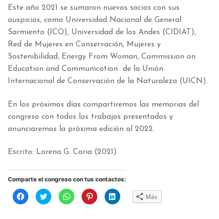
Este año 2021 se sumaron nuevos socios con sus
auspicios, como Universidad Nacional de General
Sarmiento (ICO), Universidad de los Andes (CIDIAT),
Red de Mujeres en Conservación, Mujeres y
Sostenibilidad, Energy From Woman, Commission on
Education and Communication de la Unión
Internacional de Conservación de la Naturaleza (UICN).
En los próximos días compartiremos las memorias del
congreso con todos los trabajos presentados y
anunciaremos la próxima edición al 2022.
Escrito: Lorena G. Coria (2021)
Comparte el congreso con tus contactos:
Haz
Haz
Haz
Haz
Haz
Más
clic
clic
clic
clic
clic
para
para
para
para
para
compartir
compartir
compartir
compartir
compartir
en
en
en
en
en