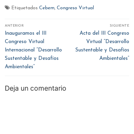
Facebook
Twitter
WhatsApp
Pinterest
LinkedIn
(Se
(Se
(Se
(Se
(Se
Etiquetados
Cebem
,
Congreso Virtual
abre
abre
abre
abre
abre
en
en
en
en
en
una
una
una
una
una
ventana
ventana
ventana
ventana
ventana
Navegación
nueva)
nueva)
nueva)
nueva)
nueva)
ANTERIOR
SIGUIENTE
de
Entrada
Entrada
Inauguramos el III
Acta del III Congreso
anterior:
siguiente:
entradas
Congreso Virtual
Virtual “Desarrollo
Internacional “Desarrollo
Sustentable y Desafíos
Sustentable y Desafíos
Ambientales”
Ambientales”
Deja un comentario