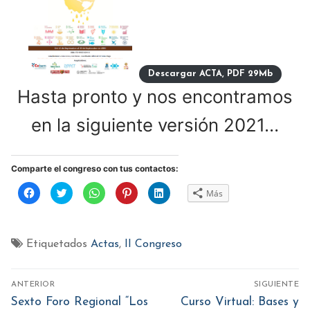
Descargar ACTA, PDF 29Mb
Hasta pronto y nos encontramos
en la siguiente versión 2021…
Comparte el congreso con tus contactos:
Haz
Haz
Haz
Haz
Haz
Más
clic
clic
clic
clic
clic
para
para
para
para
para
compartir
compartir
compartir
compartir
compartir
en
en
en
en
en
Facebook
Twitter
WhatsApp
Pinterest
LinkedIn
(Se
(Se
(Se
(Se
(Se
Etiquetados
Actas
,
II Congreso
abre
abre
abre
abre
abre
en
en
en
en
en
una
una
una
una
una
ventana
ventana
ventana
ventana
ventana
Navegación
nueva)
nueva)
nueva)
nueva)
nueva)
ANTERIOR
SIGUIENTE
de
Entrada
Entrada
Sexto Foro Regional “Los
Curso Virtual: Bases y