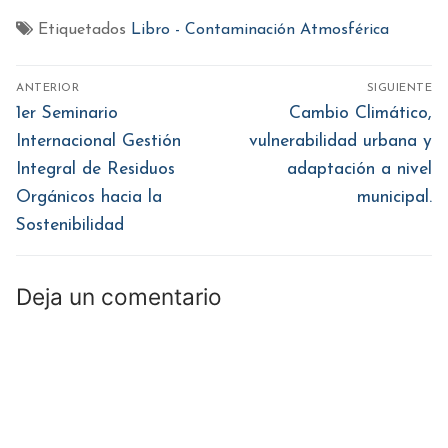
en
en
en
en
en
Facebook
Twitter
WhatsApp
Pinterest
LinkedIn
(Se
(Se
(Se
(Se
(Se
Etiquetados
Libro - Contaminación Atmosférica
abre
abre
abre
abre
abre
en
en
en
en
en
una
una
una
una
una
ventana
ventana
ventana
ventana
ventana
Navegación
nueva)
nueva)
nueva)
nueva)
nueva)
ANTERIOR
SIGUIENTE
de
Entrada
Entrada
1er Seminario
Cambio Climático,
anterior:
siguiente:
entradas
Internacional Gestión
vulnerabilidad urbana y
Integral de Residuos
adaptación a nivel
Orgánicos hacia la
municipal.
Sostenibilidad
Deja un comentario