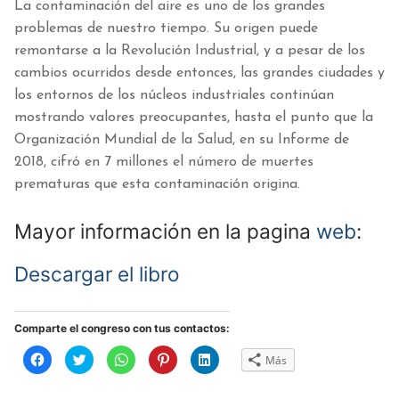
La contaminación del aire es uno de los grandes
problemas de nuestro tiempo. Su origen puede
remontarse a la Revolución Industrial, y a pesar de los
cambios ocurridos desde entonces, las grandes ciudades y
los entornos de los núcleos industriales continúan
mostrando valores preocupantes, hasta el punto que la
Organización Mundial de la Salud, en su Informe de
2018, cifró en 7 millones el número de muertes
prematuras que esta contaminación origina.
Mayor información en la pagina
web
:
Descargar el libro
Comparte el congreso con tus contactos:
Haz
Haz
Haz
Haz
Haz
Más
clic
clic
clic
clic
clic
para
para
para
para
para
compartir
compartir
compartir
compartir
compartir