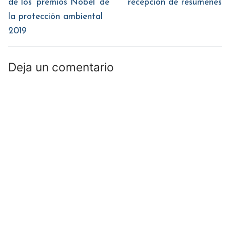
entradas
de los ‘premios Nobel’ de
recepción de resúmenes
la protección ambiental
2019
Deja un comentario