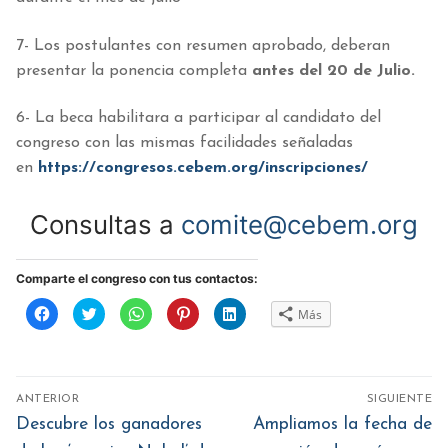
7- Los postulantes con resumen aprobado, deberan
presentar la ponencia completa
antes del 20 de Julio.
6- La beca habilitara a participar al candidato del
congreso con las mismas facilidades señaladas
en
https://congresos.cebem.org/inscripciones/
Consultas a
comite@cebem.org
Comparte el congreso con tus contactos:
Haz
Haz
Haz
Haz
Haz
Más
clic
clic
clic
clic
clic
para
para
para
para
para
compartir
compartir
compartir
compartir
compartir
en
en
en
en
en
Facebook
Twitter
WhatsApp
Pinterest
LinkedIn
(Se
(Se
(Se
(Se
(Se
Navegación
abre
abre
abre
abre
abre
ANTERIOR
SIGUIENTE
en
en
en
en
en
de
una
una
una
una
una
Entrada
Entrada
Descubre los ganadores
Ampliamos la fecha de
ventana
ventana
ventana
ventana
ventana
nueva)
nueva)
nueva)
nueva)
nueva)
anterior:
siguiente: