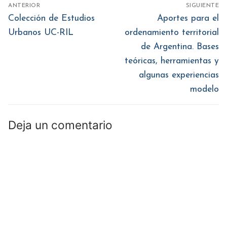
Navegación
nueva)
nueva)
nueva)
nueva)
nueva)
ANTERIOR
SIGUIENTE
de
Entrada
Entrada
Colección de Estudios
Aportes para el
anterior:
siguiente:
entradas
Urbanos UC-RIL
ordenamiento territorial
de Argentina. Bases
teóricas, herramientas y
algunas experiencias
modelo
Deja un comentario