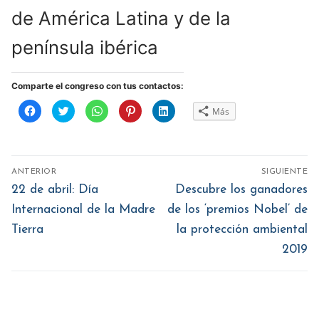
de América Latina y de la
península ibérica
Comparte el congreso con tus contactos:
Haz
Haz
Haz
Haz
Haz
Más
clic
clic
clic
clic
clic
para
para
para
para
para
compartir
compartir
compartir
compartir
compartir
en
en
en
en
en
Facebook
Twitter
WhatsApp
Pinterest
LinkedIn
(Se
(Se
(Se
(Se
(Se
Navegación
abre
abre
abre
abre
abre
ANTERIOR
SIGUIENTE
en
en
en
en
en
de
una
una
una
una
una
Entrada
Entrada
22 de abril: Día
Descubre los ganadores
ventana
ventana
ventana
ventana
ventana
nueva)
nueva)
nueva)
nueva)
nueva)
anterior:
siguiente:
entradas
Internacional de la Madre
de los ‘premios Nobel’ de
Tierra
la protección ambiental
2019