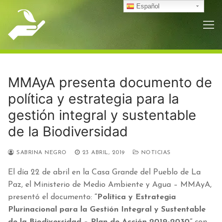
Ir
Español
al
contenido
MMAyA presenta documento de
política y estrategia para la
gestión integral y sustentable
de la Biodiversidad
SABRINA NEGRO
23 ABRIL, 2019
NOTICIAS
El día 22 de abril en la Casa Grande del Pueblo de La
Paz, el Ministerio de Medio Ambiente y Agua – MMAyA,
presentó el documento:
“Política y Estrategia
Plurinacional para la Gestión Integral y Sustentable
de la Biodiversidad – Plan de Acción 2019-2030”
con