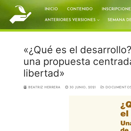
Ir
INICIO
CONTENIDO
INSCRIPCIONE
al
contenido
ANTERIORES VERSIONES
SEMANA DE
«¿Qué es el desarrollo?
una propuesta centrada
libertad»
BEATRIZ HERRERA
30 JUNIO, 2021
DOCUMENTO