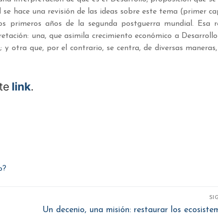
d se hace una revisión de las ideas sobre este tema (primer ca
os primeros años de la segunda postguerra mundial. Esa re
retación: una, que asimila crecimiento económico a Desarroll
 y otra que, por el contrario, se centra, de diversas maneras,
te
link
.
o?
SI
Entrada
Un decenio, una misión: restaurar los ecosiste