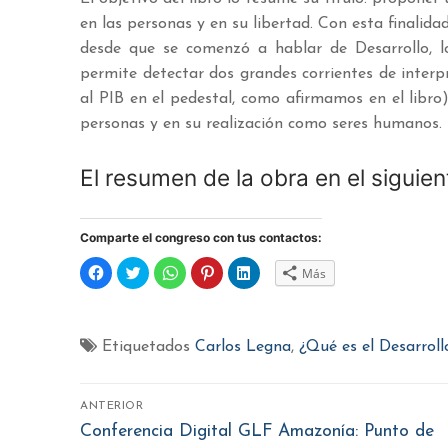
en las personas y en su libertad. Con esta finalida
desde que se comenzó a hablar de Desarrollo, l
permite detectar dos grandes corrientes de interp
al PIB en el pedestal, como afirmamos en el libro);
personas y en su realización como seres humanos.
El resumen de la obra en el siguien
Comparte el congreso con tus contactos:
Haz
Haz
Haz
Haz
Haz
Más
clic
clic
clic
clic
clic
para
para
para
para
para
compartir
compartir
compartir
compartir
compartir
en
en
en
en
en
Facebook
Twitter
WhatsApp
Pinterest
LinkedIn
(Se
(Se
(Se
(Se
(Se
Etiquetados
Carlos Legna
,
¿Qué es el Desarroll
abre
abre
abre
abre
abre
en
en
en
en
en
una
una
una
una
una
Navegación
ventana
ventana
ventana
ventana
ventana
nueva)
nueva)
nueva)
nueva)
nueva)
ANTERIOR
de
Entrada
Conferencia Digital GLF Amazonía: Punto de