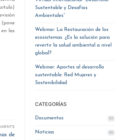
Virtual Internacional “Desarrollo
pítulo)
Sustentable y Desafíos
visión
Ambientales”
o (pone
Webinar: La Restauración de los
 en las
ecosistemas. ¿Es la solución para
revertir la salud ambiental a nivel
global?
Webinar: Aportes al desarrollo
sustentable: Red Mujeres y
Sostenibilidad
CATEGORÍAS
Documentos
23
GUIENTE
Noticias
62
mas de