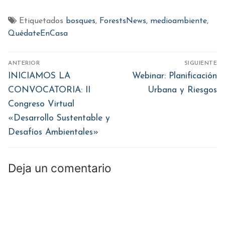
compartir
compartir
compartir
compartir
compartir
en
en
en
en
en
Facebook
Twitter
WhatsApp
Pinterest
LinkedIn
(Se
(Se
(Se
(Se
(Se
Etiquetados
bosques
,
ForestsNews
,
medioambiente
,
abre
abre
abre
abre
abre
en
en
en
en
en
QuédateEnCasa
una
una
una
una
una
ventana
ventana
ventana
ventana
ventana
nueva)
nueva)
nueva)
nueva)
nueva)
Navegación
ANTERIOR
SIGUIENTE
de
Entrada
Entrada
INICIAMOS LA
Webinar: Planificación
anterior:
siguiente:
entradas
CONVOCATORIA: II
Urbana y Riesgos
Congreso Virtual
«Desarrollo Sustentable y
Desafíos Ambientales»
Deja un comentario