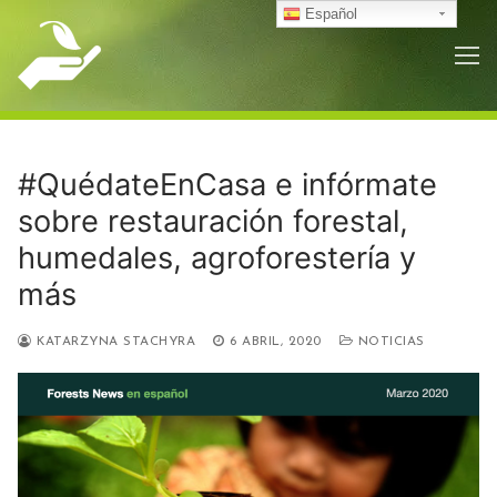
Ir
Español
al
contenido
#QuédateEnCasa e infórmate
sobre restauración forestal,
humedales, agroforestería y
más
KATARZYNA STACHYRA
6 ABRIL, 2020
NOTICIAS