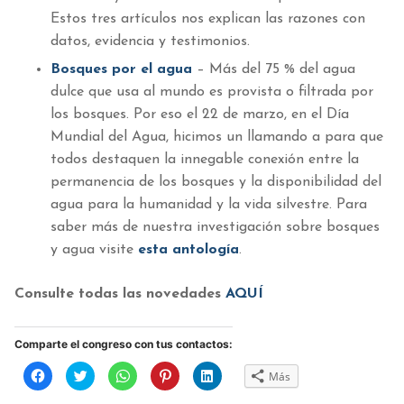
Estos tres artículos nos explican las razones con
datos, evidencia y testimonios.
Bosques por el agua
– Más del 75 % del agua
dulce que usa al mundo es provista o filtrada por
los bosques. Por eso el 22 de marzo, en el Día
Mundial del Agua, hicimos un llamando a para que
todos destaquen la innegable conexión entre la
permanencia de los bosques y la disponibilidad del
agua para la humanidad y la vida silvestre. Para
saber más de nuestra investigación sobre bosques
y agua visite
esta antología
.
Consulte todas las novedades
AQUÍ
Comparte el congreso con tus contactos:
Haz
Haz
Haz
Haz
Haz
Más
clic
clic
clic
clic
clic
para
para
para
para
para