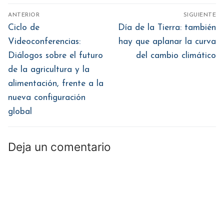
una
una
una
una
una
ventana
ventana
ventana
ventana
ventana
Navegación
nueva)
nueva)
nueva)
nueva)
nueva)
ANTERIOR
SIGUIENTE
de
Entrada
Entrada
Ciclo de
Día de la Tierra: también
anterior:
siguiente:
entradas
Videoconferencias:
hay que aplanar la curva
Diálogos sobre el futuro
del cambio climático
de la agricultura y la
alimentación, frente a la
nueva configuración
global
Deja un comentario