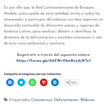
Es por ello que, la Red Latinoamericana de Bosques
Modelo, preocupada de esta realidad, invita a todos los
interesados a participar del webinar con diez expertos en
desarrollo sostenible de diferentes países y regiones de
América Latina, para analizar, debatir e identificar la
dinámica de la deforestación y posibles escenarios a raíz
de esta crisis ambiental y sanitaria.
Regístrate a través del siguiente enlace:
https://forms.gle/96EWvVbwRwJskWTc7
Comparte el congreso con tus contactos:
Haz
Haz
Haz
Haz
Haz
Más
clic
clic
clic
clic
clic
para
para
para
para
para
compartir
compartir
compartir
compartir
compartir
en
en
en
en
en
Facebook
Twitter
WhatsApp
Pinterest
LinkedIn
(Se
(Se
(Se
(Se
(Se
Etiquetados
Coronavirus
,
Deforestación
,
Webinar
abre
abre
abre
abre
abre
en
en
en
en
en