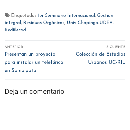
para
para
para
para
para
compartir
compartir
compartir
compartir
compartir
en
en
en
en
en
Facebook
Twitter
WhatsApp
Pinterest
LinkedIn
(Se
(Se
(Se
(Se
(Se
Etiquetados
1er Seminario Internacional
,
Gestion
abre
abre
abre
abre
abre
en
en
en
en
en
integral
,
Residuos Orgánicos
,
Univ Chapingo-UDEA-
una
una
una
una
una
ventana
ventana
ventana
ventana
ventana
Rediilecad
nueva)
nueva)
nueva)
nueva)
nueva)
Navegación
ANTERIOR
SIGUIENTE
de
Entrada
Entrada
Presentan un proyecto
Colección de Estudios
anterior:
siguiente:
entradas
para instalar un teleférico
Urbanos UC-RIL
en Samaipata
Deja un comentario