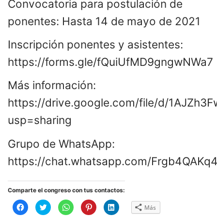
Convocatoria para postulación de
ponentes: Hasta 14 de mayo de 2021
Inscripción ponentes y asistentes:
https://forms.gle/fQuiUfMD9gngwNWa7
Más información:
https://drive.google.com/file/d/1AJ
usp=sharing
Grupo de WhatsApp:
https://chat.whatsapp.com/Frgb4QAK
Comparte el congreso con tus contactos:
Haz
Haz
Haz
Haz
Haz
Más
clic
clic
clic
clic
clic