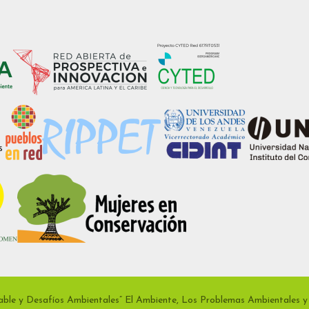
able y Desafíos Ambientales” El Ambiente, Los Problemas Ambientales y