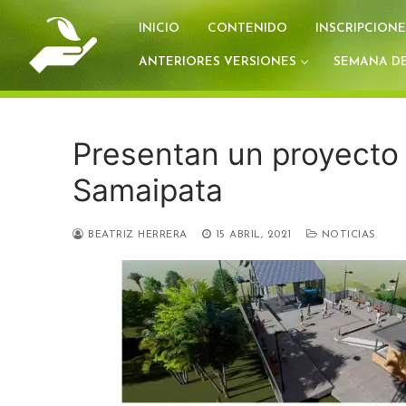
Ir
INICIO
CONTENIDO
INSCRIPCIONE
al
contenido
ANTERIORES VERSIONES
SEMANA DE
Presentan un proyecto p
Samaipata
BEATRIZ HERRERA
15 ABRIL, 2021
NOTICIAS