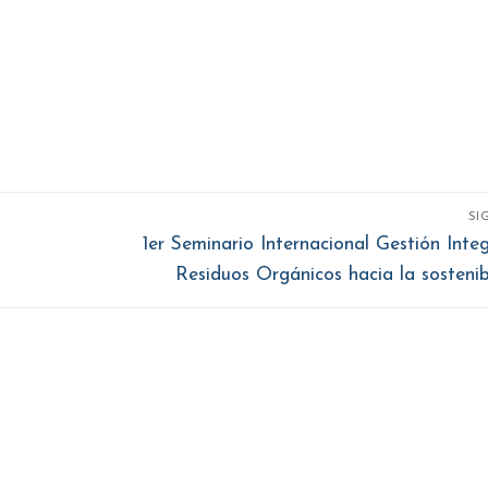
SI
Entrada
1er Seminario Internacional Gestión Inte
siguiente:
Residuos Orgánicos hacia la sostenib