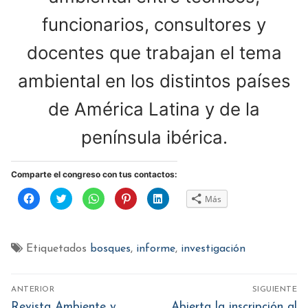
funcionarios, consultores y
docentes que trabajan el tema
ambiental en los distintos países
de América Latina y de la
península ibérica.
Comparte el congreso con tus contactos:
Haz
Haz
Haz
Haz
Haz
Más
clic
clic
clic
clic
clic
para
para
para
para
para
compartir
compartir
compartir
compartir
compartir
en
en
en
en
en
Facebook
Twitter
WhatsApp
Pinterest
LinkedIn
(Se
(Se
(Se
(Se
(Se
Etiquetados
bosques
,
informe
,
investigación
abre
abre
abre
abre
abre
en
en
en
en
en
una
una
una
una
una
ventana
ventana
ventana
ventana
ventana
Navegación
nueva)
nueva)
nueva)
nueva)
nueva)
ANTERIOR
SIGUIENTE
de
Entrada
Entrada
Revista Ambiente y
Abierta la inscripción al