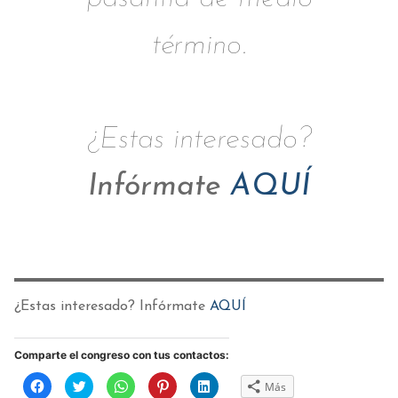
término.
¿Estas interesado?
Infórmate
AQUÍ
¿Estas interesado? Infórmate
AQUÍ
Comparte el congreso con tus contactos:
Haz
Haz
Haz
Haz
Haz
Más
clic
clic
clic
clic
clic