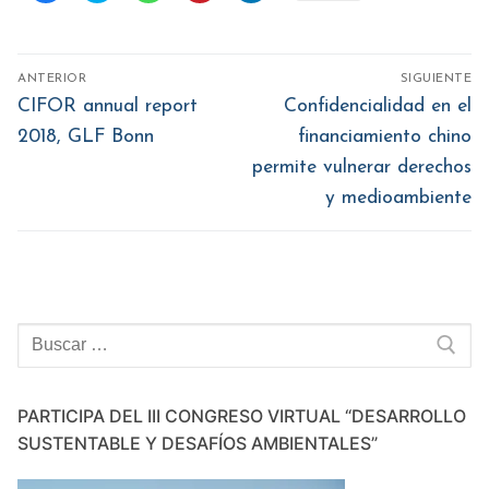
para
para
para
para
para
compartir
compartir
compartir
compartir
compartir
en
en
en
en
en
Facebook
Twitter
WhatsApp
Pinterest
LinkedIn
(Se
(Se
(Se
(Se
(Se
Navegación
abre
abre
abre
abre
abre
ANTERIOR
SIGUIENTE
en
en
en
en
en
de
una
una
una
una
una
Entrada
Entrada
CIFOR annual report
Confidencialidad en el
ventana
ventana
ventana
ventana
ventana
nueva)
nueva)
nueva)
nueva)
nueva)
anterior:
siguiente:
entradas
2018, GLF Bonn
financiamiento chino
permite vulnerar derechos
y medioambiente
Buscar:
PARTICIPA DEL III CONGRESO VIRTUAL “DESARROLLO
SUSTENTABLE Y DESAFÍOS AMBIENTALES”