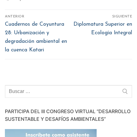
abre
abre
abre
abre
abre
en
en
en
en
en
una
una
una
una
una
ventana
ventana
ventana
ventana
ventana
Navegación
nueva)
nueva)
nueva)
nueva)
nueva)
ANTERIOR
SIGUIENTE
de
Entrada
Entrada
Cuadernos de Coyuntura
Diplomatura Superior en
anterior:
siguiente:
entradas
28: Urbanización y
Ecología Integral
degradación ambiental en
la cuenca Katari
Buscar:
PARTICIPA DEL III CONGRESO VIRTUAL “DESARROLLO
SUSTENTABLE Y DESAFÍOS AMBIENTALES”