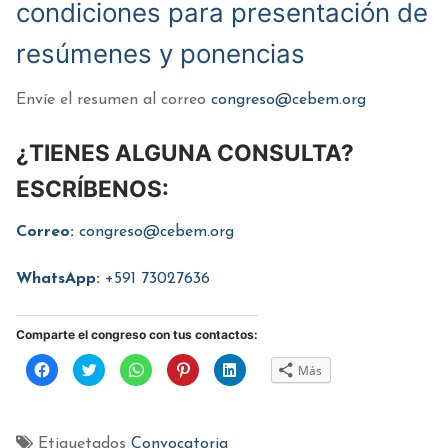
condiciones para presentación de
resúmenes y ponencias
Envíe el resumen al correo
congreso@cebem.org
¿TIENES ALGUNA CONSULTA?
ESCRÍBENOS:
Correo:
congreso@cebem.org
WhatsApp:
+591 73027636
Comparte el congreso con tus contactos:
Haz
Haz
Haz
Haz
Haz
Más
clic
clic
clic
clic
clic
para
para
para
para
para
compartir
compartir
compartir
compartir
compartir
en
en
en
en
en
Facebook
Twitter
WhatsApp
Pinterest
LinkedIn
(Se
(Se
(Se
(Se
(Se
Etiquetados
Convocatoria